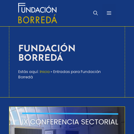
Saltar
al
Menú
contenido
FUNDACIÓN
BORREDÁ
Estás aquí:
Inicio
»
Entradas para Fundación
Borredá